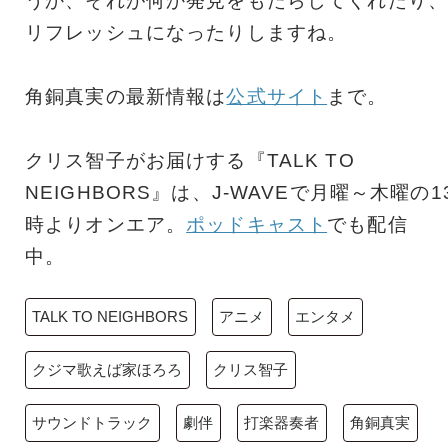
うか、それが何か発見をもたらしてくれたり、
リフレッシュになったりしますね。
角銅真実の最新情報は
公式サイト
まで。
クリス智子がお届けする『TALK TO
NEIGHBORS』は、J-WAVEで月曜～木曜の1
時よりオンエア。
ポッドキャスト
でも配信
中。
TALK TO NEIGHBORS
アニメ
エンタメ
クジマ歌えば家ほろろ
クリス智子
サウンドトラック
劇伴
打楽器奏者
角銅真実