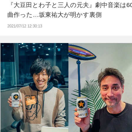
『大豆田とわ子と三人の元夫』劇中音楽は6
曲作った…坂東祐大が明かす裏側
2021/07/12 12:30:13