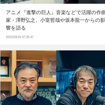
アニメ『進撃の巨人』音楽などで活躍の作
家・澤野弘之、小室哲哉や坂本龍一からの
響を語る
2021/03/19 07:35:47