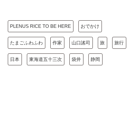
PLENUS RICE TO BE HERE
おでかけ
たまごふわふわ
作家
山口謠司
旅
旅行
日本
東海道五十三次
袋井
静岡