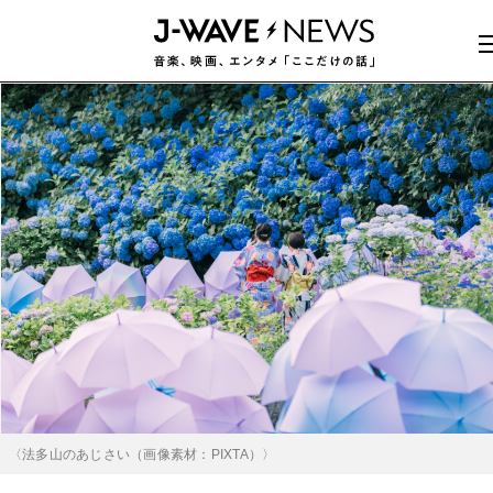
〈法多山のあじさい（画像素材：PIXTA）〉