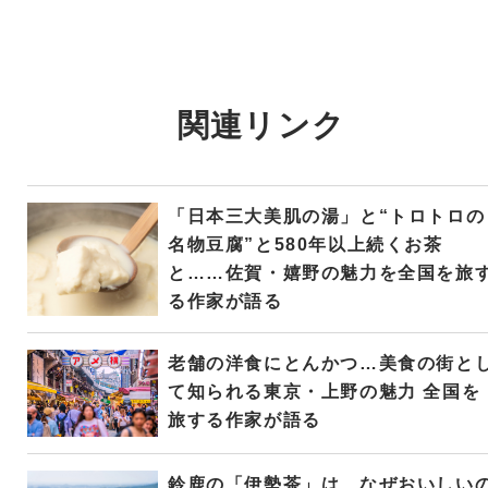
関連リンク
「日本三大美肌の湯」と“トロトロの
名物豆腐”と580年以上続くお茶
と……佐賀・嬉野の魅力を全国を旅
る作家が語る
老舗の洋食にとんかつ…美食の街と
て知られる東京・上野の魅力 全国を
旅する作家が語る
鈴鹿の「伊勢茶」は、なぜおいしい