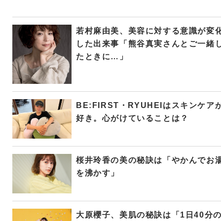
若村麻由美、美容に対する意識が変
した出来事「熊谷真実さんとご一緒
たときに…」
BE:FIRST・RYUHEIはスキンケア
好き。心がけていることは？
桜井玲香の美の秘訣は「やかんでお
を沸かす」
大原櫻子、美肌の秘訣は「1日40分