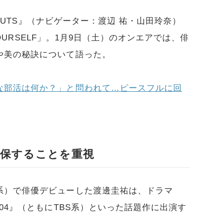
DONUTS』（ナビゲーター：渡辺 祐・山田玲奈）
 YOURSELF」。1月9日（土）のオンエアでは、俳
や美の秘訣について語った。
な部活は何か？」と問われて…ピースフルに回
保することを重視
系）で俳優デビューした渡邊圭祐は、ドラマ
04』（ともにTBS系）といった話題作に出演す