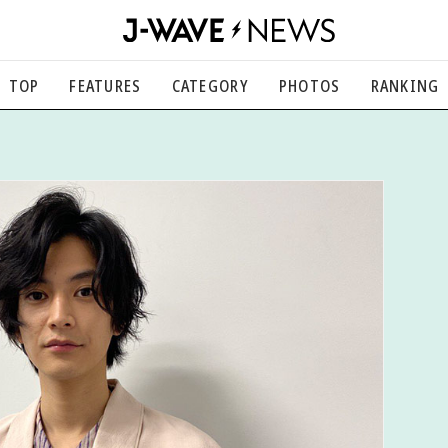
TOP
FEATURES
CATEGORY
PHOTOS
RANKING
音楽
楽曲の裏側から、こぼれ話まで
エンタメ
映画、芸能、舞台、スポーツなど
カルチャー
アート、文芸、マンガなど
ライフスタイル
食、健康、美容…暮らし豊かに
社会
国内、海外の気になるトピック