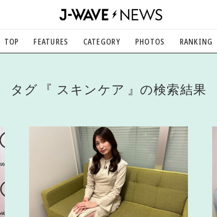
TOP
FEATURES
CATEGORY
PHOTOS
RANKING
音楽
楽曲の裏側から、こぼれ話まで
エンタメ
タグ
スキンケア
の検索結果
映画、芸能、舞台、スポーツなど
カルチャー
アート、文芸、マンガなど
ライフスタイル
食、健康、美容…暮らし豊かに
社会
国内、海外の気になるトピック