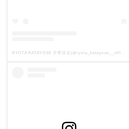
RYOTA KATAYOSE 片寄涼太(@ryota_katayose__official)がシェアした投稿