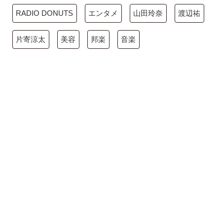
RADIO DONUTS
エンタメ
山田玲奈
渡辺祐
片寄涼太
美容
邦楽
音楽