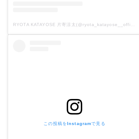
RYOTA KATAYOSE 片寄涼太(@ryota_katayose__official)がシェアした投稿
この投稿をInstagramで見る