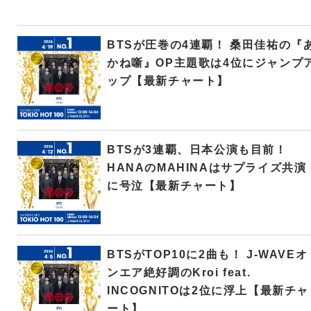
BTSが圧巻の4連覇！ 桑田佳祐の『
かね噺』OP主題歌は4位にジャンプ
ップ【最新チャート】
BTSが3連覇、日本公演も目前！
HANAのMAHINAはサプライズ共演
に号泣【最新チャート】
BTSがTOP10に2曲も！ J-WAVEオ
ンエア絶好調のKroi feat.
INCOGNITOは2位に浮上【最新チャ
ート】