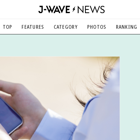
TOP
FEATURES
CATEGORY
PHOTOS
RANKING
音楽
楽曲の裏側から、こぼれ話まで
エンタメ
映画、芸能、舞台、スポーツなど
カルチャー
アート、文芸、マンガなど
ライフスタイル
食、健康、美容…暮らし豊かに
社会
国内、海外の気になるトピック