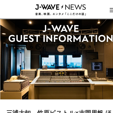
三浦大知、竹原ピストル×吉岡里帆 ほ