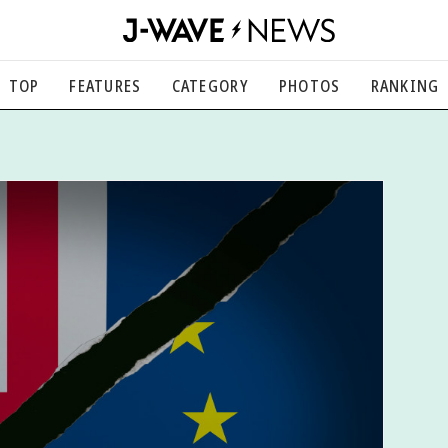
TOP
FEATURES
CATEGORY
PHOTOS
RANKING
音楽
楽曲の裏側から、こぼれ話まで
エンタメ
映画、芸能、舞台、スポーツなど
カルチャー
アート、文芸、マンガなど
ライフスタイル
食、健康、美容…暮らし豊かに
社会
国内、海外の気になるトピック