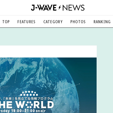
TOP
FEATURES
CATEGORY
PHOTOS
RANKING
音楽
楽曲の裏側から、こぼれ話まで
エンタメ
映画、芸能、舞台、スポーツなど
カルチャー
アート、文芸、マンガなど
ライフスタイル
食、健康、美容…暮らし豊かに
社会
国内、海外の気になるトピック