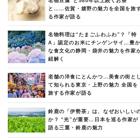
名物豆腐”と580年以上続くお茶
と……佐賀・嬉野の魅力を全国を旅
る作家が語る
名物料理は“たまごふわふわ”？「特
A」認定のお米にチンゲンサイ…豊
な食文化の静岡・袋井の魅力を作家
紐解く
老舗の洋食にとんかつ…美食の街と
て知られる東京・上野の魅力 全国を
旅する作家が語る
鈴鹿の「伊勢茶」は、なぜおいしい
か？ “光”が重要…日本を巡る作家が
語る三重・鈴鹿の魅力