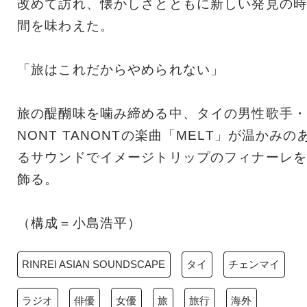
改めて訪れ、懐かしさとともに新しい発見の時
間を味わえた。
「旅はこれだからやめられない」
旅の醍醐味を噛み締める中、タイの男性歌手・
NONT TANONTの楽曲「MELT」が温かみの
るサウンドでイメージトリップのフィナーレを
飾る。
（構成＝小島浩平）
RINREI ASIAN SOUNDSCAPE
タイ
チェンマイ
ラジオ
俳優
女優
旅
旅行
海外