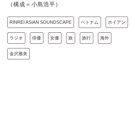
（構成＝小島浩平）
RINREI ASIAN SOUNDSCAPE
ベトナム
ホイアン
ラジオ
俳優
女優
旅
旅行
海外
金沢雅美