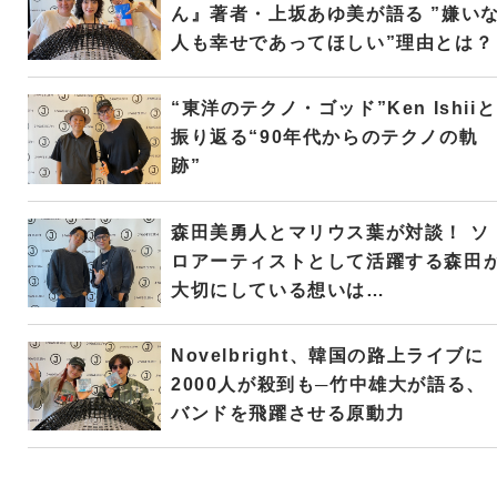
ん』著者・上坂あゆ美が語る ”嫌い
人も幸せであってほしい”理由とは？
“東洋のテクノ・ゴッド”Ken Ishiiと
振り返る“90年代からのテクノの軌
跡”
森田美勇人とマリウス葉が対談！ ソ
ロアーティストとして活躍する森田
大切にしている想いは…
Novelbright、韓国の路上ライブに
2000人が殺到も─竹中雄大が語る、
バンドを飛躍させる原動力