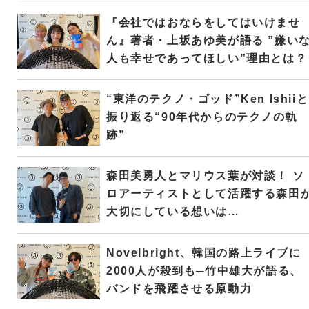
『会社ではおならをしてはいけませ
ん』著者・上坂あゆ美が語る ”嫌い
人も幸せであってほしい”理由とは？
“東洋のテクノ・ゴッド”Ken Ishiiと
振り返る“90年代からのテクノの軌
跡”
森田美勇人とマリウス葉が対談！ ソ
ロアーティストとして活躍する森田
大切にしている想いは…
Novelbright、韓国の路上ライブに
2000人が殺到も─竹中雄大が語る、
バンドを飛躍させる原動力