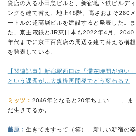
貨店の入る小田急ビルと、新宿地下鉄ビルディ
ングを建て替え、地上48階、高さおよそ260
ートルの超高層ビルを建設すると発表した。ま
た、京王電鉄とJR東日本も2022年4月、2040
年代までに京王百貨店の周辺を建て替える構想
を発表している。
【関連記事】新宿駅西口は「滞在時間が短い」
という課題が…大規模再開発でどう変わる？
ミッツ：
2046年となると20年ちょい……。ま
だ生きてるか。
藤原：
生きてますって（笑）。新しい新宿の姿