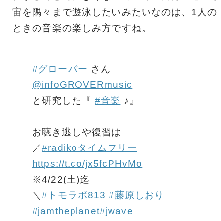
宙を隅々まで遊泳したいみたいなのは、1人の
ときの音楽の楽しみ方ですね。
#グローバー
さん
@infoGROVERmusic
と研究した『
#音楽
♪』
お聴き逃しや復習は
／
#radikoタイムフリー
https://t.co/jx5fcPHvMo
※4/22(土)迄
＼
#トモラボ813
#藤原しおり
#jamtheplanet
#jwave