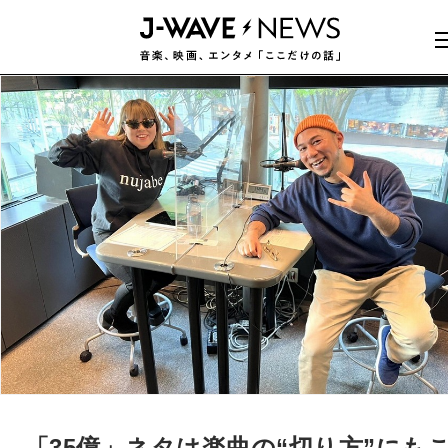
「35億」ネタは楽曲の“切り方”にも