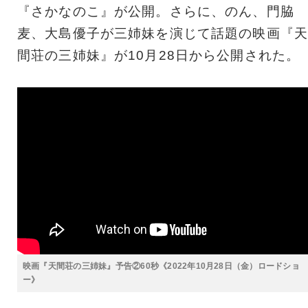
『さかなのこ』が公開。さらに、のん、門脇
麦、大島優子が三姉妹を演じて話題の映画『天
間荘の三姉妹』が10月28日から公開された。
映画『天間荘の三姉妹』予告②60秒《2022年10月28日（金）ロードショ
ー》