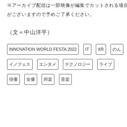
※アーカイブ配信は一部映像が編集でカットされる場
がございますので予めご了承ください。
（文＝中山洋平）
INNOVATION WORLD FESTA 2022
IT
XR
のん
イノフェス
エンタメ
テクノロジー
ライブ
俳優
女優
邦楽
音楽