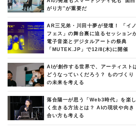
AIの発達もスマートシティ化も“面白
がり方”が重要だ
AR三兄弟・川田十夢が登壇！ 「イ
フェス」の舞台裏に迫るセッション
電子音楽とデジタルアートの祭典
「MUTEK.JP」で12/8(木)に開催
AIが創作する世界で、アーティスト
どうなっていくだろう？ ものづくり
の未来を考える
落合陽一が思う「Web3時代」を楽
く生きる方法とは？ AIの現状や向き
合い方も考える