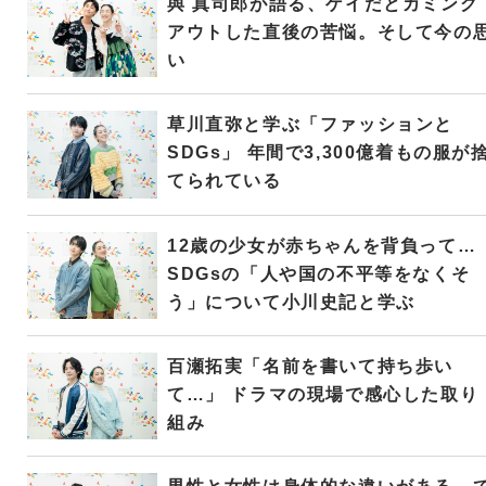
與 真司郎が語る、ゲイだとカミング
アウトした直後の苦悩。そして今の
い
草川直弥と学ぶ「ファッションと
SDGs」 年間で3,300億着もの服が
てられている
12歳の少女が赤ちゃんを背負って…
SDGsの「人や国の不平等をなくそ
う」について小川史記と学ぶ
百瀬拓実「名前を書いて持ち歩い
て…」 ドラマの現場で感心した取り
組み