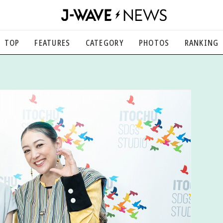
TOP
FEATURES
CATEGORY
PHOTOS
RANKING
音楽
楽曲の裏側から、こぼれ話まで
エンタメ
映画、芸能、舞台、スポーツなど
カルチャー
アート、文芸、マンガなど
ライフスタイル
食、健康、美容…暮らし豊かに
社会
国内、海外の気になるトピック