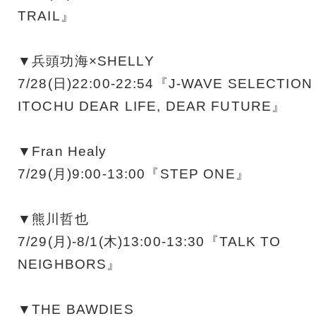
TRAIL』
▼兵頭功海×SHELLY
7/28(日)22:00-22:54『J-WAVE SELECTION
ITOCHU DEAR LIFE, DEAR FUTURE』
▼Fran Healy
7/29(月)9:00-13:00『STEP ONE』
▼熊川哲也
7/29(月)-8/1(木)13:00-13:30『TALK TO
NEIGHBORS』
▼THE BAWDIES