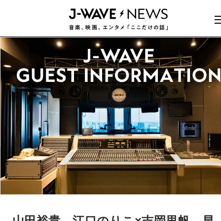
山田裕貴、江口のりこ×吉岡里帆、早