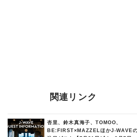
関連リンク
杏里、鈴木真海子、TOMOO、
BE:FIRST×MAZZELほかJ-WAVE