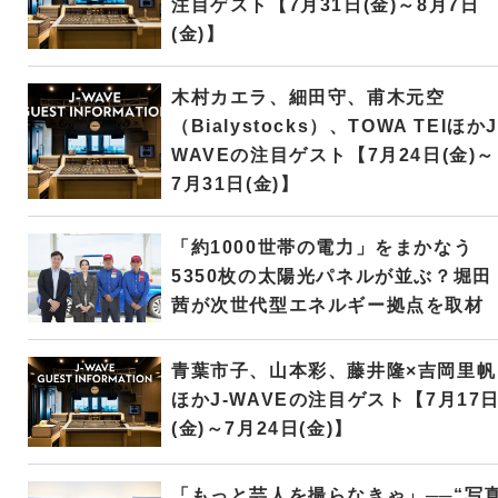
注目ゲスト【7月31日(金)～8月7日
(金)】
木村カエラ、細田守、甫木元空
（Bialystocks）、TOWA TEIほかJ
WAVEの注目ゲスト【7月24日(金)～
7月31日(金)】
「約1000世帯の電力」をまかなう
5350枚の太陽光パネルが並ぶ？堀田
茜が次世代型エネルギー拠点を取材
青葉市子、山本彩、藤井隆×吉岡里帆
ほかJ-WAVEの注目ゲスト【7月17
(金)～7月24日(金)】
「もっと芸人を撮らなきゃ」──“写