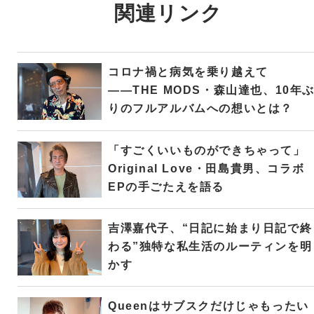
関連リンク
コロナ禍と病気を乗り越えて
――THE MODS・森山達也、10年
りのフルアルバムへの想いとは？
「すごくいいものができちゃって」
Original Love・田島貴男、コラボ
EPの手ごたえを語る
吉澤嘉代子、“日記に始まり日記で終
わる”独特な私生活のルーティンを明
かす
Queenはサブスクだけじゃもったい