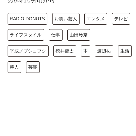
の9時10分頃から。
RADIO DONUTS
お笑い芸人
エンタメ
テレビ
ライフスタイル
仕事
山田玲奈
平成ノブシコブシ
徳井健太
本
渡辺祐
生活
芸人
芸能