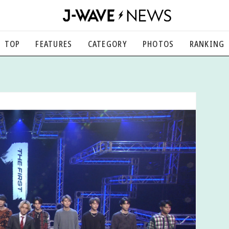
TOP
FEATURES
CATEGORY
PHOTOS
RANKING
音楽
楽曲の裏側から、こぼれ話まで
エンタメ
映画、芸能、舞台、スポーツなど
カルチャー
アート、文芸、マンガなど
ライフスタイル
食、健康、美容…暮らし豊かに
社会
国内、海外の気になるトピック