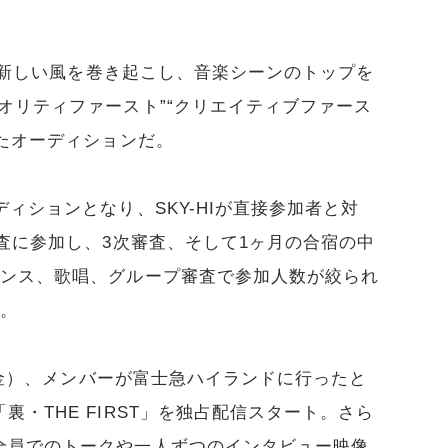
界へ新しい風を巻き起こし、音楽シーンのトップを
オリティファースト”“クリエイティブファース
げたオーディションだ。
ィションとなり、SKY-HIが直接参加者と対
審査に参加し、3次審査、そして1ヶ月の合宿の中
ダンス、歌唱、グループ審査で参加人数が絞られ
た。
日（金）、メンバーが富士急ハイランドに行ったと
・THE FIRST」を独占配信スタート。さら
全員でのトークや一人ずつのインタビュー映像