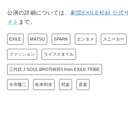
公演の詳細については、
劇団EXILE松組 公式
イト
まで。
EXILE
MATSU
SPARK
エンタメ
スニーカー
ファッション
ライフスタイル
三代目 J SOUL BROTHERS from EXILE TRIBE
今市隆二
松本利夫
邦楽
音楽