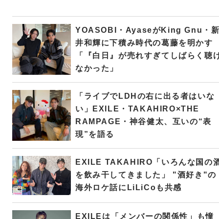
YOASOBI・AyaseがKing Gnu・
井和輝に下積み時代の葛藤を明かす
「『白日』が売れすぎてしばらく聴
なかった」
「ライブでLDHの右に出る者はいな
い」EXILE・TAKAHIRO×THE
RAMPAGE・神谷健太、互いの“表
現”を語る
EXILE TAKAHIRO「いろんな国の
を飲み干してきました」 "酒好き"の
海外ロケ話にLiLiCoも共感
EXILEは「メンバーの関係性」も憧