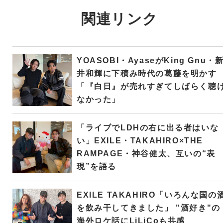
関連リンク
YOASOBI・AyaseがKing Gnu・
井和輝に下積み時代の葛藤を明かす
「『白日』が売れすぎてしばらく聴
なかった」
「ライブでLDHの右に出る者はいな
い」EXILE・TAKAHIRO×THE
RAMPAGE・神谷健太、互いの“表
現”を語る
EXILE TAKAHIRO「いろんな国の
を飲み干してきました」 "酒好き"の
海外ロケ話にLiLiCoも共感