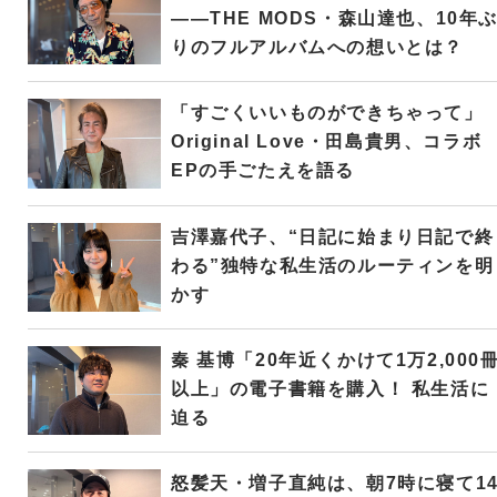
――THE MODS・森山達也、10年
りのフルアルバムへの想いとは？
「すごくいいものができちゃって」
Original Love・田島貴男、コラボ
EPの手ごたえを語る
吉澤嘉代子、“日記に始まり日記で終
わる”独特な私生活のルーティンを明
かす
秦 基博「20年近くかけて1万2,000
以上」の電子書籍を購入！ 私生活に
迫る
怒髪天・増子直純は、朝7時に寝て1