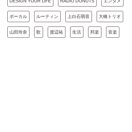
DESIGN YOUR LIFE
RADIO DONUTS
エンタメ
ボーカル
ルーティン
上白石萌音
大橋トリオ
山田玲奈
歌
渡辺祐
生活
邦楽
音楽