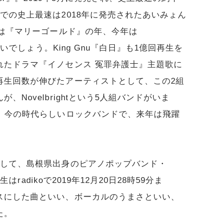
での史上最速は2018年に発売されたあいみょん
年は『マリーゴールド』の年、今年は
ないでしょう。King Gnu『白日』も1億回再生を
れたドラマ『イノセンス 冤罪弁護士』主題歌に
再生回数が伸びたアーティストとして、この2組
Novelbrightという5人組バンドがいま
た。今の時代らしいロックバンドで、来年は飛躍
として、島根県出身のピアノポップバンド・
生はradikoで2019年12月20日28時59分ま
スにした曲といい、ボーカルのうまさといい、
た。