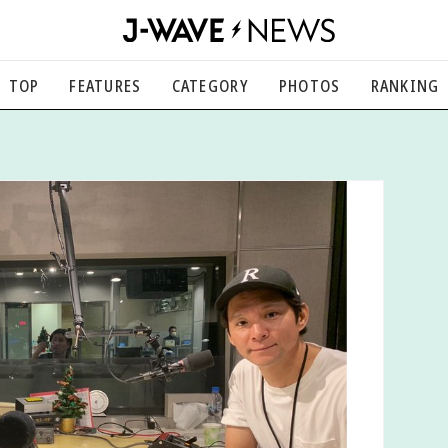
TOP
FEATURES
CATEGORY
PHOTOS
RANKING
音楽
楽曲の裏側から、こぼれ話まで
エンタメ
映画、芸能、舞台、スポーツなど
カルチャー
アート、文芸、マンガなど
ライフスタイル
食、健康、美容…暮らし豊かに
社会
国内、海外の気になるトピック