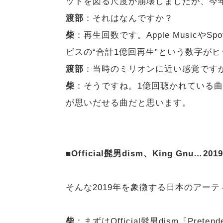
ットを図る尺度が崩壊しましたが、今
渡部
：それはなんですか？
柴
：再生回数です。Apple Musicや
ビスの“合計1億回再生”という数字が
渡部
：当時のミリオンに近い感覚です
柴
：そうですね。1億回聴かれている
が思いだせる曲だと思います。
■Official髭男dism、King Gnu
そんな2019年を象徴する日本のアー
柴
：まずはOfficial髭男dism『Pre