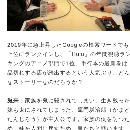
2019年に急上昇したGoogleの検索ワードでも
上位にランクインし、「Hulu」の年間視聴ラ
キングのアニメ部門で1位。単行本の最新巻は
品切れする店が続出するという人気ぶり。どん
なストーリーなのだろうか？
兎来
：家族を鬼に殺されてしまい、生き残った
妹も鬼にされてしまった、竈門炭治郎（かまど
たんじろう）が主人公です。家族の仇を討つた
め、妹を人間に戻すため、鬼たちと戦います。