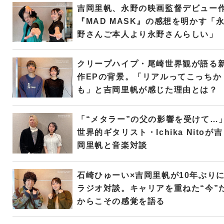
吉岡里帆、永野の映画監督デビュー
『MAD MASK』の感想を明かす「
野さんご本人より永野さんらしい」
クリープハイプ・尾崎世界観が語る
作EPの背景。「リアルってこっちか
も」と吉岡里帆が感じた理由とは？
「“メタラー”の父の影響を受けて…
世界的ギタリスト・Ichika Nitoが吉
岡里帆と音楽対談
石崎ひゅーい×吉岡里帆が10年ぶり
ラジオ対談。キャリアを重ねた“今”
からこその感覚を語る