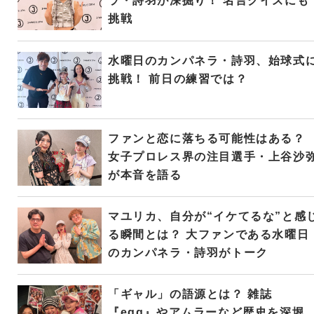
ラ・詩羽が深掘り！ 名言クイズにも
挑戦
水曜日のカンパネラ・詩羽、始球式
挑戦！ 前日の練習では？
ファンと恋に落ちる可能性はある？
女子プロレス界の注目選手・上谷沙
が本音を語る
マユリカ、自分が“イケてるな”と感
る瞬間とは？ 大ファンである水曜日
のカンパネラ・詩羽がトーク
「ギャル」の語源とは？ 雑誌
『egg』やアムラーなど歴史を深堀