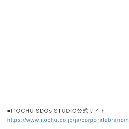
■ITOCHU SDGs STUDIO公式サイト
https://www.itochu.co.jp/ja/corporatebrandi