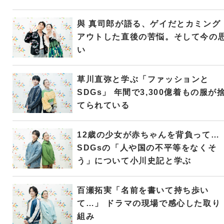
與 真司郎が語る、ゲイだとカミング
アウトした直後の苦悩。そして今の
い
草川直弥と学ぶ「ファッションと
SDGs」 年間で3,300億着もの服が
てられている
12歳の少女が赤ちゃんを背負って…
SDGsの「人や国の不平等をなくそ
う」について小川史記と学ぶ
百瀬拓実「名前を書いて持ち歩い
て…」 ドラマの現場で感心した取り
組み