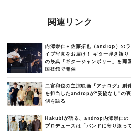
関連リンク
内澤崇仁＋佐藤拓也（androp）のラ
イブ写真をお届け！ ギター弾き語り
の祭典「ギタージャンボリー」を両
国技館で開催
二宮和也の主演映画『アナログ』劇
を担当したandropが“妥協なし”の
側を語る
Hakubiが語る、androp内澤崇仁の
プロデュースは「バンドに寄り添っ