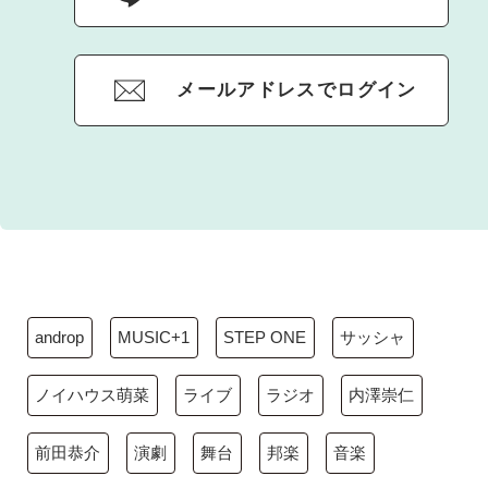
メールアドレスでログイン
androp
MUSIC+1
STEP ONE
サッシャ
ノイハウス萌菜
ライブ
ラジオ
内澤崇仁
前田恭介
演劇
舞台
邦楽
音楽