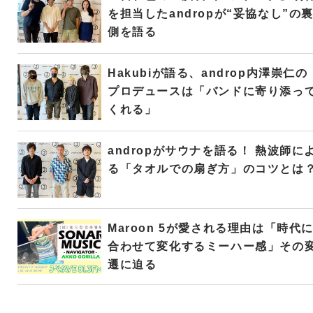
を担当したandropが“妥協なし”の
側を語る
Hakubiが語る、androp内澤崇仁の
プロデュースは「バンドに寄り添っ
くれる」
andropがサウナを語る！ 熱波師に
る「タオルでの扇ぎ方」のコツとは
Maroon 5が愛される理由は「時代
合わせて変化するミーハー感」その
遷に迫る