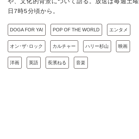
や、文化的背景について語る。放送は毎週土曜
日7時5分頃から。
DOGA FOR YA!
POP OF THE WORLD
エンタメ
オン･ザ･ロック
カルチャー
ハリー杉山
映画
洋画
英語
長濱ねる
音楽