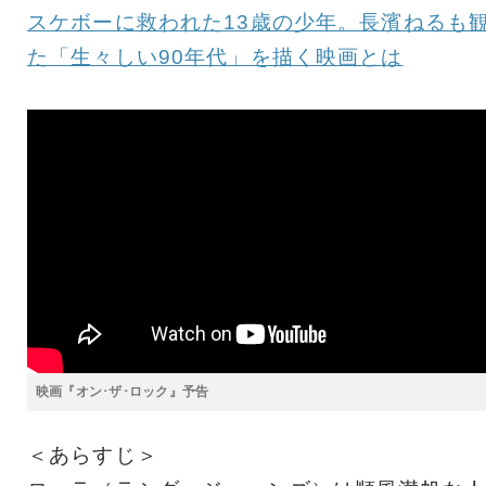
スケボーに救われた13歳の少年。長濱ねるも
た「生々しい90年代」を描く映画とは
映画『オン･ザ･ロック』予告
＜あらすじ＞