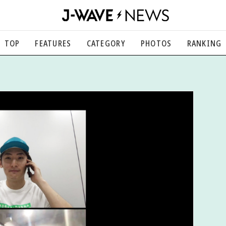
TOP
FEATURES
CATEGORY
PHOTOS
RANKING
音楽
楽曲の裏側から、こぼれ話まで
エンタメ
映画、芸能、舞台、スポーツなど
カルチャー
アート、文芸、マンガなど
ライフスタイル
食、健康、美容…暮らし豊かに
社会
国内、海外の気になるトピック