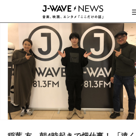
稲葉 友、朝4時起きで畑仕事！ 「遠