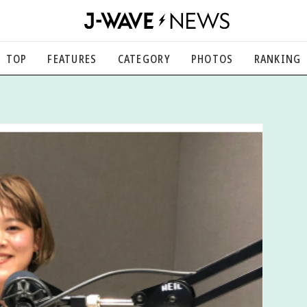
TOP
FEATURES
CATEGORY
PHOTOS
RANKING
音楽
楽曲の裏側から、こぼれ話まで
エンタメ
映画、芸能、舞台、スポーツなど
カルチャー
アート、文芸、マンガなど
ライフスタイル
食、健康、美容…暮らし豊かに
社会
国内、海外の気になるトピック