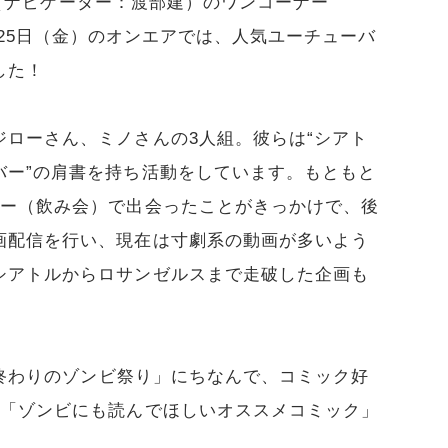
H」（ナビゲーター：渡部建）のワンコーナー
S」。8月25日（金）のオンエアでは、人気ユーチューバ
した！
ローさん、ミノさんの3人組。彼らは“シアト
バー”の肩書を持ち活動をしています。もともと
ィー（飲み会）で出会ったことがきっかけで、後
画配信を行い、現在は寸劇系の動画が多いよう
シアトルからロサンゼルスまで走破した企画も
夏の終わりのゾンビ祭り」にちなんで、コミック好
に「ゾンビにも読んでほしいオススメコミック」