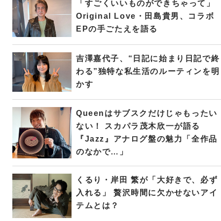
「すごくいいものができちゃって」
Original Love・田島貴男、コラボ
EPの手ごたえを語る
吉澤嘉代子、“日記に始まり日記で終
わる”独特な私生活のルーティンを明
かす
Queenはサブスクだけじゃもったい
ない！ スカパラ茂木欣一が語る
『Jazz』アナログ盤の魅力「全作品
のなかで…」
くるり・岸田 繁が「大好きで、必ず
入れる」 贅沢時間に欠かせないアイ
テムとは？