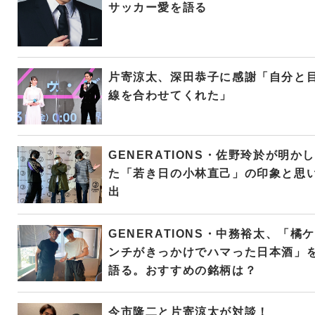
サッカー愛を語る
片寄涼太、深田恭子に感謝「自分と
線を合わせてくれた」
GENERATIONS・佐野玲於が明かし
た「若き日の小林直己」の印象と思
出
GENERATIONS・中務裕太、「橘ケ
ンチがきっかけでハマった日本酒」
語る。おすすめの銘柄は？
今市隆二と片寄涼太が対談！