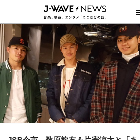
JSB今市、数原龍友＆片寄涼太と「あ