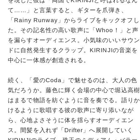
を現した彼は「両国でKIRINJIと呼ばれるなん
て……」と言葉すると、ギターを爪弾き、
「Rainy Runway」からライブをキックオフし
た。その記名性の高い歌声に「Whoo！」と声
を漏らすオーディエンス。小気味のいいサウン
ドに自然発生するクラップ。KIRINJIの音楽を
中心に一体感が創造される。
続く、「愛のCoda」で魅せるのは、大人の色
気だろうか。藤色に輝く会場の中心で堀込高樹
はまるで物語を紡ぐように音を奏でる。語りか
けるように歌唱する彼の歌声に寄り添いなが
ら、心地よさそうに体を揺らすオーディエン
ス。間髪を入れず「Drifter」へ展開していく