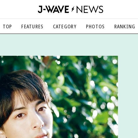
TOP
FEATURES
CATEGORY
PHOTOS
RANKING
音楽
楽曲の裏側から、こぼれ話まで
エンタメ
映画、芸能、舞台、スポーツなど
カルチャー
アート、文芸、マンガなど
ライフスタイル
食、健康、美容…暮らし豊かに
社会
国内、海外の気になるトピック