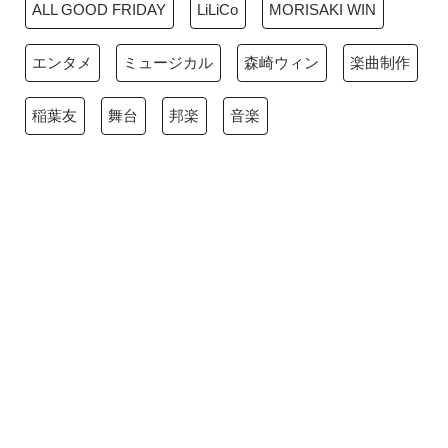
ALL GOOD FRIDAY
LiLiCo
MORISAKI WIN
エンタメ
ミュージカル
森崎ウィン
楽曲制作
稲葉友
舞台
邦楽
音楽