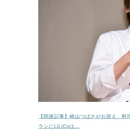
【関連記事】崎山つばさがお迎え、料
ランにLiLiCoは…