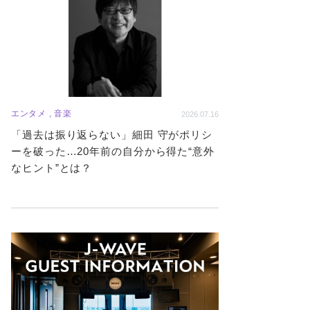
エンタメ , 音楽
2026.07.16
「過去は振り返らない」細田 守がポリシ
ーを破った…20年前の自分から得た“意外
なヒント”とは？