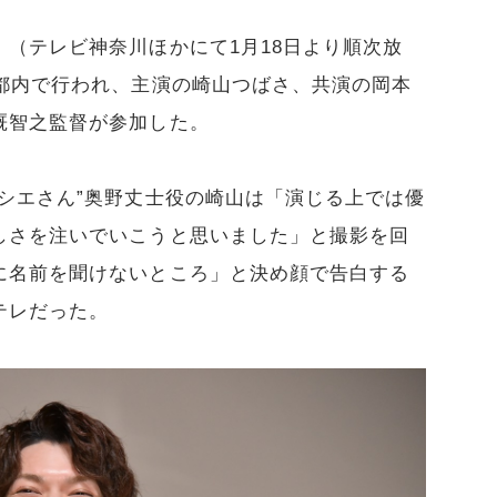
（テレビ神奈川ほかにて1月18日より順次放
に都内で行われ、主演の崎山つばさ、共演の岡本
厩智之監督が参加した。
シエさん”奥野丈士役の崎山は「演じる上では優
しさを注いでいこうと思いました」と撮影を回
に名前を聞けないところ」と決め顔で告白する
テレだった。