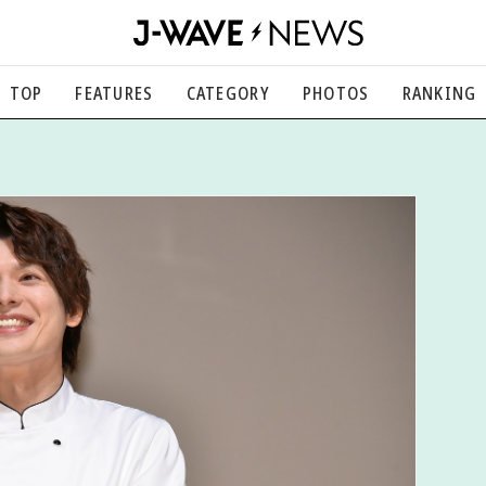
TOP
FEATURES
CATEGORY
PHOTOS
RANKING
音楽
楽曲の裏側から、こぼれ話まで
エンタメ
映画、芸能、舞台、スポーツなど
カルチャー
アート、文芸、マンガなど
ライフスタイル
食、健康、美容…暮らし豊かに
社会
国内、海外の気になるトピック