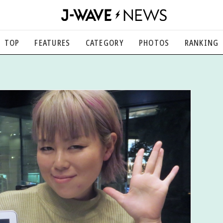
TOP
FEATURES
CATEGORY
PHOTOS
RANKING
音楽
楽曲の裏側から、こぼれ話まで
エンタメ
映画、芸能、舞台、スポーツなど
カルチャー
アート、文芸、マンガなど
ライフスタイル
食、健康、美容…暮らし豊かに
社会
国内、海外の気になるトピック