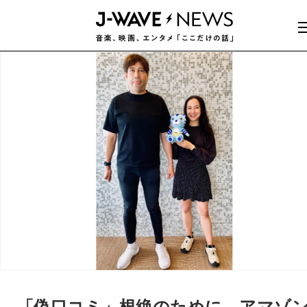
「偽口コミ」根絶のために…アマゾ