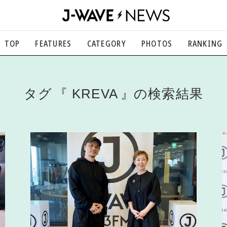
TOP
FEATURES
CATEGORY
PHOTOS
RANKING
音楽
楽曲の裏側から、こぼれ話まで
エンタメ
タグ
KREVA
の検索結果
映画、芸能、舞台、スポーツなど
カルチャー
アート、文芸、マンガなど
ライフスタイル
食、健康、美容…暮らし豊かに
社会
国内、海外の気になるトピック