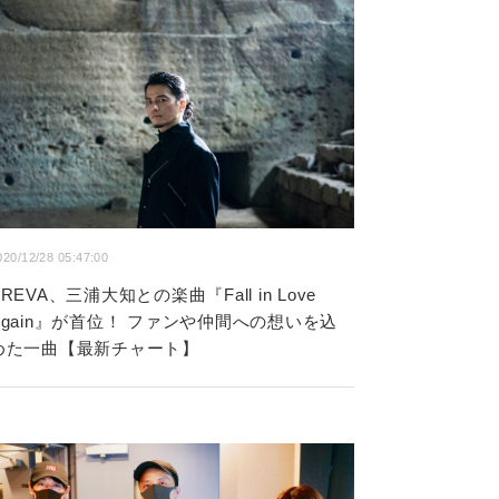
020/12/28 05:47:00
KREVA、三浦大知との楽曲『Fall in Love
Again』が首位！ ファンや仲間への想いを込
めた一曲【最新チャート】